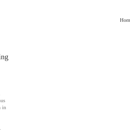
Hom
ing
m
aus
 in