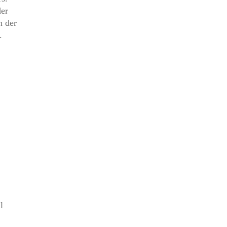
der
n der
.
l