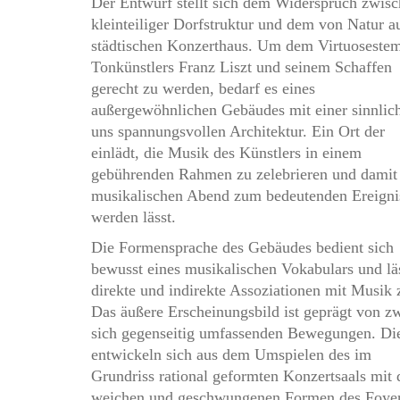
Der Entwurf stellt sich dem Widerspruch zwis
kleinteiliger Dorfstruktur und dem von Natur a
städtischen Konzerthaus. Um dem Virtuoseste
Tonkünstlers Franz Liszt und seinem Schaffen
gerecht zu werden, bedarf es eines
außergewöhnlichen Gebäudes mit einer sinnlic
uns spannungsvollen Architektur. Ein Ort der
einlädt, die Musik des Künstlers in einem
gebührenden Rahmen zu zelebrieren und damit
musikalischen Abend zum bedeutenden Ereigni
werden lässt.
Die Formensprache des Gebäudes bedient sich
bewusst eines musikalischen Vokabulars und lä
direkte und indirekte Assoziationen mit Musik 
Das äußere Erscheinungsbild ist geprägt von z
sich gegenseitig umfassenden Bewegungen. Di
entwickeln sich aus dem Umspielen des im
Grundriss rational geformten Konzertsaals mit 
weichen und geschwungenen Formen des Foyer