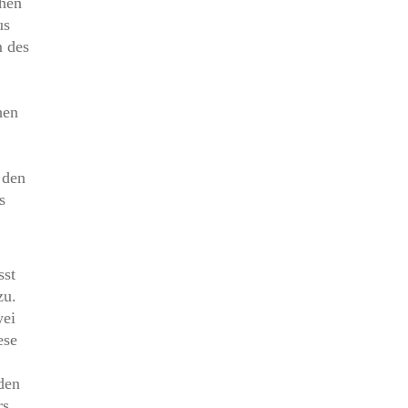
chen
us
m des
hen
 den
s
sst
zu.
wei
ese
den
s.