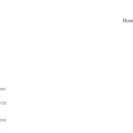
Hom
aum
rch
ent