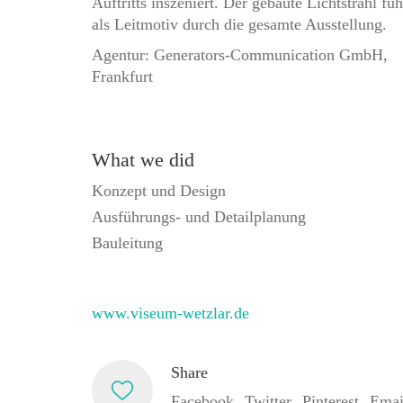
Auftritts inszeniert. Der gebaute Lichtstrahl füh
als Leitmotiv durch die gesamte Ausstellung.
Agentur: Generators-Communication GmbH,
Frankfurt
What we did
Konzept und Design
Ausführungs- und Detailplanung
Bauleitung
www.viseum-wetzlar.de
Share
Facebook
Twitter
Pinterest
Emai